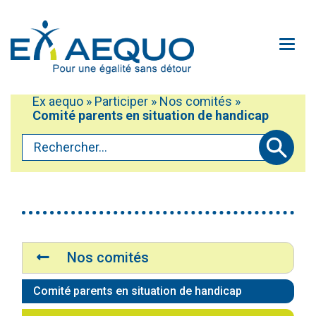
Aller au contenu principal
Ouv
Ex aequo
»
Participer
»
Nos comités
»
Mobiliser
Vous êtes ici :
Comité parents en situation de handicap
(actuellement sélectionné)
Participer
Rechercher...
Défendre
Soumettre
Accéder au service Oxili
À propos
Accessibilité du site
Contactez-nous!
Navigation
Nos comités
Médias
Faire un don
(actuellement sélectionné)
Comité parents en situation de handicap
Plan du site