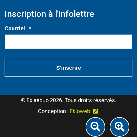
Inscription à l'infolettre
Obligatoire
Courriel
*
© Ex aequo 2026. Tous droits réservés.
(Ce lien s'ouvri
Conception :
Ekloweb
Réduire l
Aug