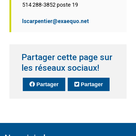
514 288-3852 poste 19
lscarpentier@exaequo.net
Partager cette page sur
les réseaux sociaux!
sur Facebook
(Ce lien s'ouvrira dans une no
sur Twitter
(Ce lien s'o
Partager
Partager