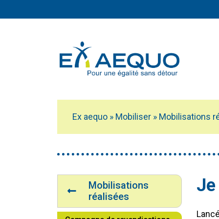
Aller au contenu principal
Ex aequo
»
Mobiliser
»
Mobilisations r
Vous êtes ici :
Navigation
Je
Mobilisations
réalisées
Lancé 