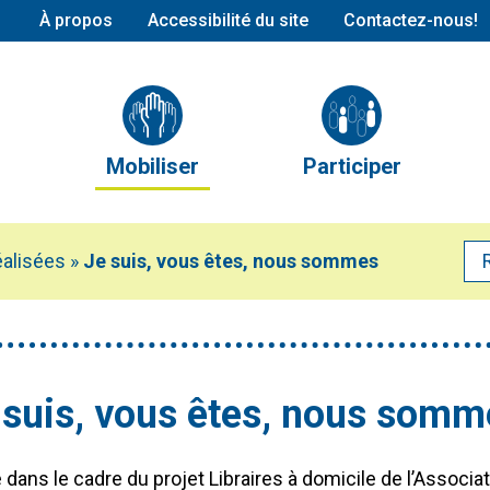
À propos
Accessibilité du site
Contactez-nous!
Conseil d’administration
(actuellement sélectionné)
L’équipe
Partenaires et alliés
Mobiliser
Participer
Publications
Mobilisation en cours
Nos comités
(actuellement sélectionné)
Mobilisations réalisées
Calendrier des évé
éalisées
»
Je suis, vous êtes, nous sommes
Devenir membre
 suis, vous êtes, nous somm
dans le cadre du projet Libraires à domicile de l’Associat