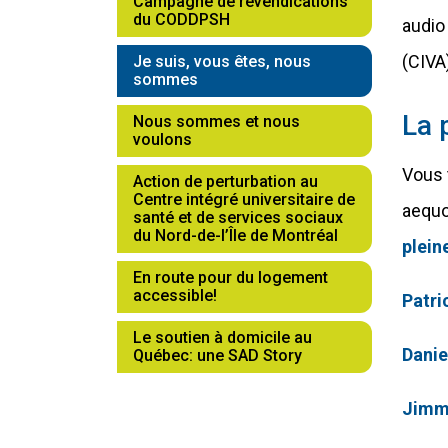
Campagne de revendications
du CODDPSH
audio 
(actuellement sélectionné)
(CIVA)
Je suis, vous êtes, nous
sommes
La 
Nous sommes et nous
voulons
Vous 
Action de perturbation au
Centre intégré universitaire de
aequo
santé et de services sociaux
du Nord-de-l’Île de Montréal
plein
En route pour du logement
accessible!
Patri
Le soutien à domicile au
Danie
Québec: une SAD Story
Jimm