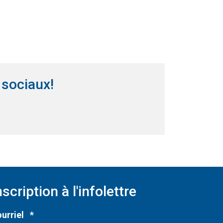
 sociaux!
nêtre)
ns une nouvelle fenêtre)
nscription à l'infolettre
Obligatoire
urriel
*
ne nouvelle fenêtre)