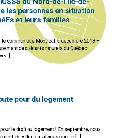
IUSSS du Nord-de-l’Île-de-
 les personnes en situation
néEs et leurs familles
 le communiqué Montréal, 5 décembre 2018 –
upement des aidants naturels du Québec
ves […]
e CIUSSS du Nord-de-l’Île-de-Montréal abandonne les person
oute pour du logement
 pour le droit au logement ! En septembre, nous
ment De villes en villages pour le […]