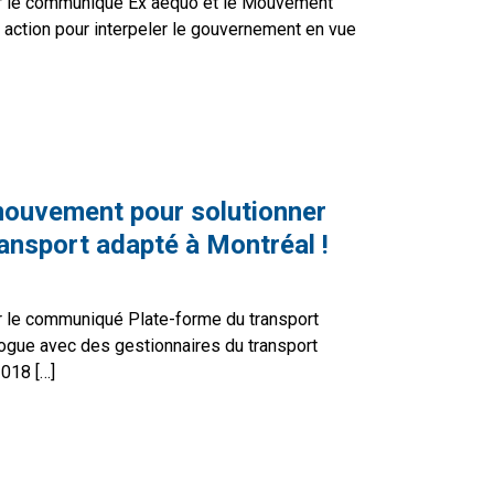
r le communiqué Ex aequo et le Mouvement
action pour interpeler le gouvernement en vue
e soutien à domicile souffre d’un sous-financement chroniq
ouvement pour solutionner
transport adapté à Montréal !
 le communiqué Plate-forme du transport
ogue avec des gestionnaires du transport
2018 […]
n mouvement pour solutionner les difficultés de transport 