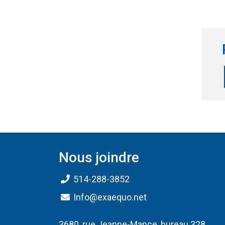
Nous joindre
514-288-3852
Info@exaequo.net
3680, rue Jeanne-Mance, bureau 328