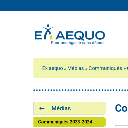
Aller au contenu principal
Ex aequo
»
Médias
»
Communiqués
»
Vous êtes ici :
Navigation
Co
Médias
Communiqués 2023-2024