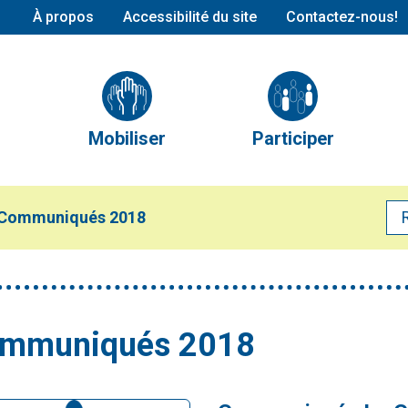
À propos
Accessibilité du site
Contactez-nous!
Conseil d’administration
L’équipe
Partenaires et alliés
Mobiliser
Participer
Publications
Mobilisation en cours
Nos comités
Mobilisations réalisées
Calendrier des évé
Communiqués 2018
Devenir membre
mmuniqués 2018