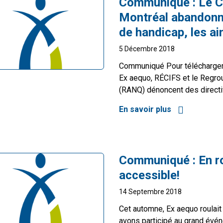
Communiqué :
Le C
Montréal abandonne
de handicap, les ai
5 Décembre 2018
Communiqué Pour télécharger
Ex aequo, RÉCIFS et le Regro
(RANQ) dénoncent des directi
En savoir plus
à propos de L
Communiqué :
En r
accessible!
14 Septembre 2018
Cet automne, Ex aequo roulait
avons participé au grand événe