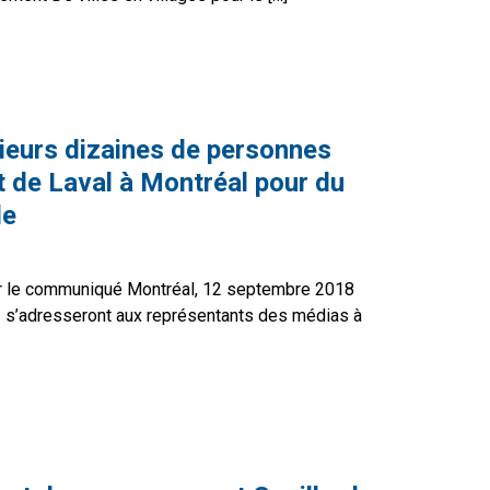
n route pour du logement accessible!
ieurs dizaines de personnes
t de Laval à Montréal pour du
le
 le communiqué Montréal, 12 septembre 2018
s s’adresseront aux représentants des médias à
lusieurs dizaines de personnes roulent et marchent de Lav