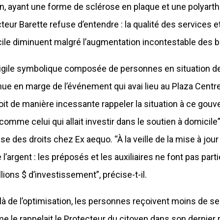
n, ayant une forme de sclérose en plaque et une polyarth
cteur Barette refuse d’entendre : la qualité des services 
ile diminuent malgré l’augmentation incontestable des b
igile symbolique composée de personnes en situation de
nue en marge de l’événement qui avai lieu au Plaza Centre-V
oit de manière incessante rappeler la situation à ce gouv
comme celui qui allait investir dans le soutien à domicile
se des droits chez Ex aequo. “À la veille de la mise à j
 l’argent : les préposés et les auxiliaires ne font pas 
lions $ d’investissement”, précise-t-il.
là de l’optimisation, les personnes reçoivent moins de s
 le rappelait le Protecteur du citoyen dans son dernier 