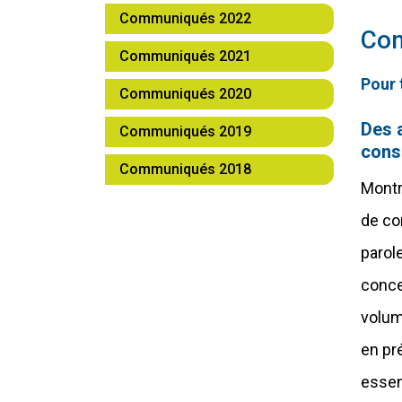
Communiqués 2022
Co
Communiqués 2021
Pour 
Communiqués 2020
Des a
Communiqués 2019
cons
Communiqués 2018
Montr
de co
parol
conce
volum
en pr
essen