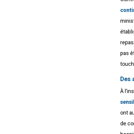
conti
minis
établ
repas
pas ê
touch
Des 
À l’i
sensib
ont a
de co