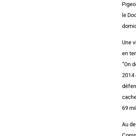
Pigeo
le Do
domic
Une v
en te
“On d
2014 
défen
cache
69 mil
Au de
Comme