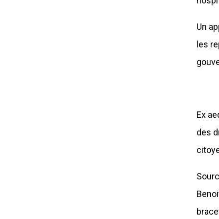
hospi
Un ap
les r
gouv
Ex ae
des d
citoy
Sourc
Benoi
brace