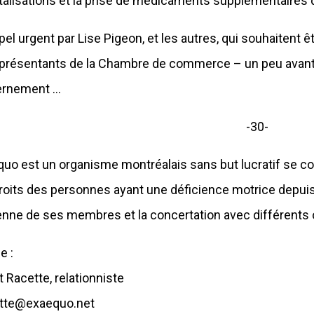
talisations et la prise de médicaments supplémentaires qu
pel urgent par Lise Pigeon, et les autres, qui souhaitent
eprésentants de la Chambre de commerce – un peu avant
ernement …
-30-
quo est un organisme montréalais sans but lucratif se co
roits des personnes ayant une déficience motrice depuis 
enne de ses membres et la concertation avec différents
e :
t Racette, relationniste
tte@exaequo.net