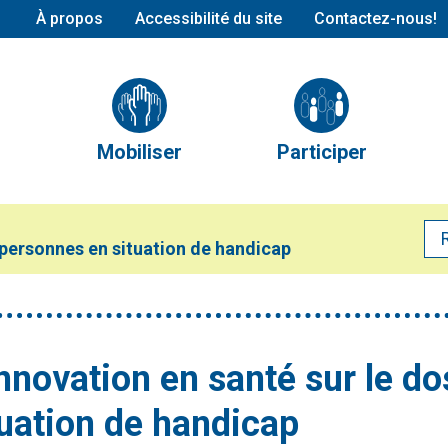
À propos
Accessibilité du site
Contactez-nous!
Conseil d’administration
L’équipe
Partenaires et alliés
Mobiliser
Participer
Publications
Mobilisation en cours
Nos comités
Mobilisations réalisées
Calendrier des évé
 personnes en situation de handicap
Devenir membre
innovation en santé sur le d
tuation de handicap