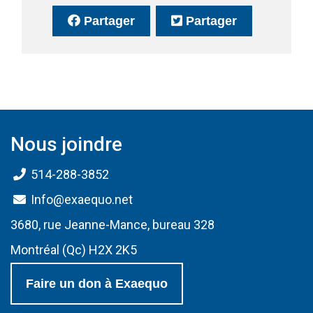
sur Facebook
(Ce lien s'ouvrira dans une no
sur Twitter
(Ce lien s'o
Partager
Partager
Nous joindre
514-288-3852
Info@exaequo.net
3680, rue Jeanne-Mance, bureau 328
Montréal (Qc) H2X 2K5
Faire un don à Exaequo