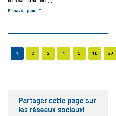
nous dans la rue pour […]
En savoir plus
à propos de Manif du 1er mai – Vers la gr
1
2
3
4
5
10
20
Partager cette page sur
les réseaux sociaux!