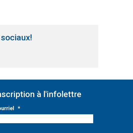
 sociaux!
nêtre)
ns une nouvelle fenêtre)
nscription à l'infolettre
Obligatoire
urriel
*
ne nouvelle fenêtre)