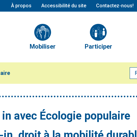
À propos
Accessibilité du site
Contactez-nous!
Conseil d’administration
L’équipe
Partenaires et alliés
Mobiliser
Participer
Publications
Mobilisation en cours
Nos comités
Mobilisations réalisées
Calendrier des évé
laire
Devenir membre
t in avec Écologie populaire
-in, droit à la mobilité durabl