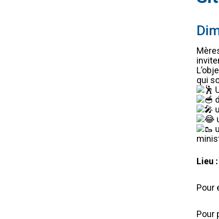
Dim
Mères
invit
L’obj
qui s
U
d
u
u
u
minis
Lieu :
Pour 
Pour 