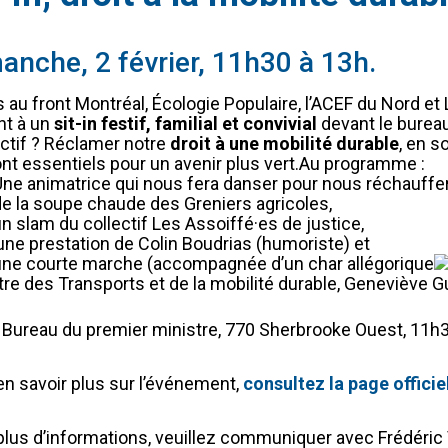
anche, 2 février, 11h30 à 13h.
 au front Montréal, Écologie Populaire, l’ACEF du Nord et 
ent à un
sit-in festif, familial et convivial
devant le bureau
ectif ? Réclamer notre
droit à une mobilité durable
, en s
ont essentiels pour un avenir plus vert.Au programme :
ne animatrice qui nous fera danser pour nous réchauffer
e la soupe chaude des Greniers agricoles,
n slam du collectif Les Assoiffé·es de justice,
ne prestation de Colin Boudrias (humoriste) et
ne courte marche (accompagnée d’un char allégorique
tre des Transports et de la mobilité durable, Geneviève Gu
Bureau du premier ministre, 770 Sherbrooke Ouest, 11h3
en savoir plus sur l’événement,
consultez la page officie
plus d’informations, veuillez communiquer avec Frédéri