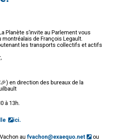
La Planète s’invite au Parlement vous
 montréalais de François Legault.
outenant les transports collectifs et actifs
,
) en direction des bureaux de la
ilbault
0 à 13h.
(Ce lien s'ouvrira dans une nouvelle fenêtre)
lle
ici
.
(Ce lien s'ouvrira 
c Vachon au
fvachon@exaequo.net
ou