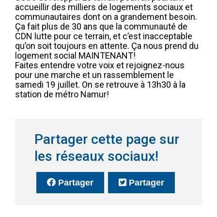
accueillir des milliers de logements sociaux et
communautaires dont on a grandement besoin.
Ça fait plus de 30 ans que la communauté de
CDN lutte pour ce terrain, et c’est inacceptable
qu’on soit toujours en attente. Ça nous prend du
logement social MAINTENANT!
Faites entendre votre voix et rejoignez-nous
pour une marche et un rassemblement le
samedi 19 juillet. On se retrouve à 13h30 à la
station de métro Namur!
Partager cette page sur
les réseaux sociaux!
sur Facebook
(Ce lien s'ouvrira dans une no
sur Twitter
(Ce lien s'o
Partager
Partager