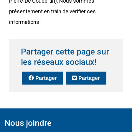
Pierre-De Coubertin). Nous sommes
présentement en train de vérifier ces
informations!
Partager cette page sur
les réseaux sociaux!
sur Facebook
(Ce lien s'ouvrira dans une no
sur Twitter
(Ce lien s'o
Partager
Partager
Nous joindre