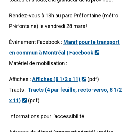
Rendez-vous à 13h au parc Préfontaine (métro
Préfontaine) le vendredi 28 mars!
Évènement Facebook :
Manif pour le transport
(Ce lien s'ou
en commun à Montréal | Facebook
Matériel de mobilisation :
(Ce lien s'ouvrira 
Affiches :
Affiches (8 1/2 x 11)
(pdf)
Tracts :
Tracts (4 par feuille, recto-verso, 8 1/2
(Ce lien s'ouvrira dans une nouvelle fenêtre
x 11)
(pdf)
Informations pour l’accessibilité :