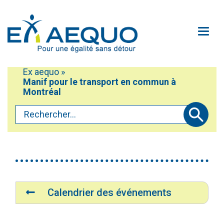
Aller au contenu principal
Ouv
Ex aequo
»
Mobiliser
Manif pour le transport en commun à
Vous êtes ici :
Participer
Montréal
Rechercher...
Défendre
Soumettre
Accéder au service Oxili
À propos
Accessibilité du site
Contactez-nous!
Navigation
Médias
Calendrier des événements
Faire un don
Plan du site