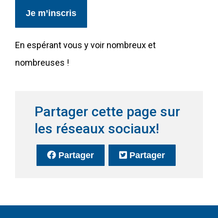
Je m’inscris
En espérant vous y voir nombreux et
nombreuses !
Partager cette page sur
les réseaux sociaux!
sur Facebook
(Ce lien s'ouvrira dans une no
sur Twitter
(Ce lien s'o
Partager
Partager