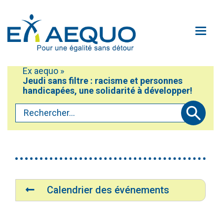
Aller au contenu principal
Ouv
Ex aequo
»
Mobiliser
Jeudi sans filtre : racisme et personnes
Vous êtes ici :
Participer
handicapées, une solidarité à développer!
Rechercher...
Défendre
Soumettre
Accéder au service Oxili
À propos
Accessibilité du site
Contactez-nous!
Navigation
Médias
Calendrier des événements
Faire un don
Plan du site