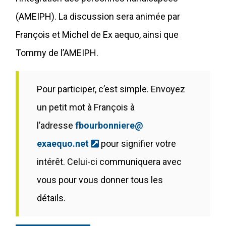
(AMEIPH). La discussion sera animée par
François et Michel de Ex aequo, ainsi que
Tommy de l’AMEIPH.
Pour participer, c’est simple. Envoyez
un petit mot à François à
l’adresse
fbourbonniere@
(Ce lien s'ouvrira dans une nou
exaequo.net
pour signifier votre
intérêt. Celui-ci communiquera avec
vous pour vous donner tous les
détails.