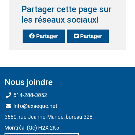
Partager cette page sur
les réseaux sociaux!
sur Facebook
(Ce lien s'ouvrira dans une no
sur Twitter
(Ce lien s'o
Partager
Partager
Nous joindre
514-288-3852
Info@exaequo.net
3680, rue Jeanne-Mance, bureau 328
Montréal (Qc) H2X 2K5