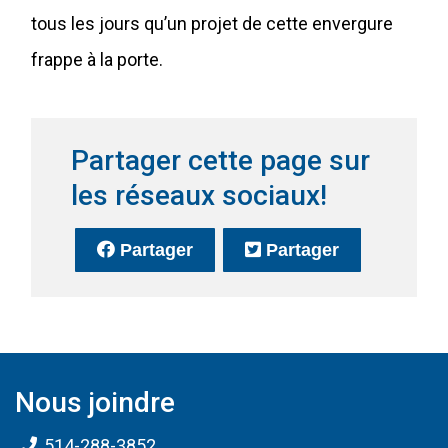
tous les jours qu’un projet de cette envergure
frappe à la porte.
Partager cette page sur
les réseaux sociaux!
sur Facebook
(Ce lien s'ouvrira dans une no
sur Twitter
(Ce lien s'o
Partager
Partager
Nous joindre
514-288-3852