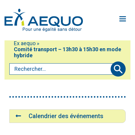
Aller au contenu principal
Ouv
Ex aequo
»
Mobiliser
Comité transport – 13h30 à 15h30 en mode
Vous êtes ici :
Participer
hybride
Rechercher...
Défendre
Soumettre
Accéder au service Oxili
À propos
Accessibilité du site
Contactez-nous!
Navigation
Médias
Calendrier des événements
Faire un don
Plan du site