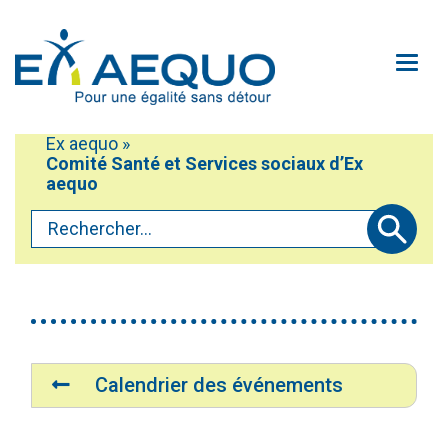
Aller au contenu principal
Ouv
Ex aequo
»
Mobiliser
Comité Santé et Services sociaux d’Ex
Vous êtes ici :
Participer
aequo
Rechercher...
Défendre
Soumettre
Accéder au service Oxili
À propos
Accessibilité du site
Contactez-nous!
Navigation
Médias
Calendrier des événements
Faire un don
Plan du site