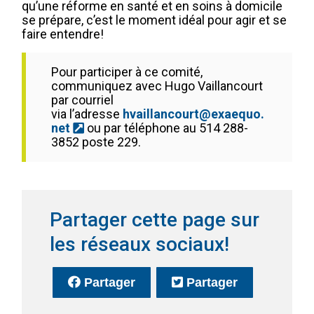
qu’une réforme en santé et en soins à domicile
se prépare, c’est le moment idéal pour agir et se
faire entendre!
Pour participer à ce comité,
communiquez avec Hugo Vaillancourt
par courriel
via l’adresse
hvaillancourt@exaequo.
(Ce lien s'ouvrira dans une nouvelle fenê
net
ou par téléphone au 514 288-
3852 poste 229.
Partager cette page sur
les réseaux sociaux!
sur Facebook
(Ce lien s'ouvrira dans une no
sur Twitter
(Ce lien s'o
Partager
Partager