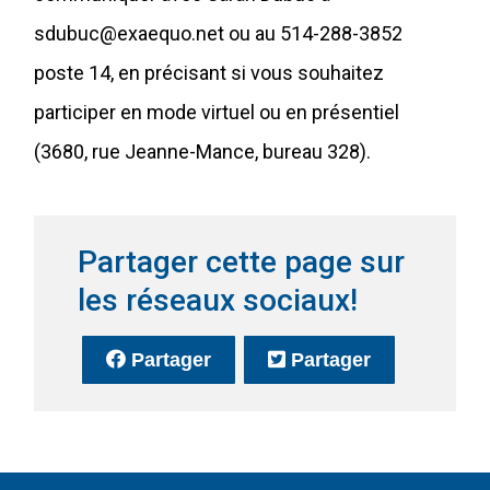
sdubuc@exaequo.net
ou au 514-288-3852
poste 14, en précisant si vous souhaitez
participer en mode virtuel ou en présentiel
(3680, rue Jeanne-Mance, bureau 328).
Partager cette page sur
les réseaux sociaux!
sur Facebook
(Ce lien s'ouvrira dans une no
sur Twitter
(Ce lien s'o
Partager
Partager