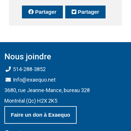
sur Facebook
(Ce lien s'ouvrira dans une no
sur Twitter
(Ce lien s'o
Partager
Partager
Nous joindre
514-288-3852
Info@exaequo.net
3680, rue Jeanne-Mance, bureau 328
Montréal (Qc) H2X 2K5
Faire un don à Exaequo