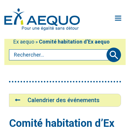
Aller au contenu principal
Ouv
Ex aequo
»
Comité habitation d’Ex aequo
Mobiliser
Vous êtes ici :
Rechercher...
Participer
Soumettre
Défendre
Accéder au service Oxili
À propos
Accessibilité du site
Navigation
Calendrier des événements
Contactez-nous!
Médias
Faire un don
Comité habitation d’Ex
Plan du site