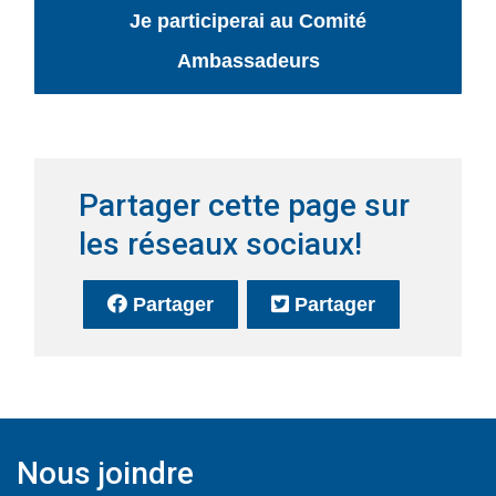
Je participerai au Comité
Ambassadeurs
Partager cette page sur
les réseaux sociaux!
sur Facebook
(Ce lien s'ouvrira dans une no
sur Twitter
(Ce lien s'o
Partager
Partager
Nous joindre