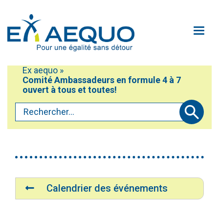
Aller au contenu principal
Ouv
Ex aequo
»
Mobiliser
Comité Ambassadeurs en formule 4 à 7
Vous êtes ici :
Participer
ouvert à tous et toutes!
Rechercher...
Défendre
Soumettre
Accéder au service Oxili
À propos
Accessibilité du site
Contactez-nous!
Navigation
Médias
Calendrier des événements
Faire un don
Plan du site