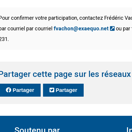
Pour confirmer votre participation, contactez Frédéric 
(Ce lie
par courriel par courriel
fvachon@exaequo.net
ou par
231.
Partager cette page sur les réseaux
sur Facebook
(Ce lien s'ouvrira dans une nouvelle fe
sur Twitter
(Ce lien s'ouvrira da
Partager
Partager
Soutenu par
I