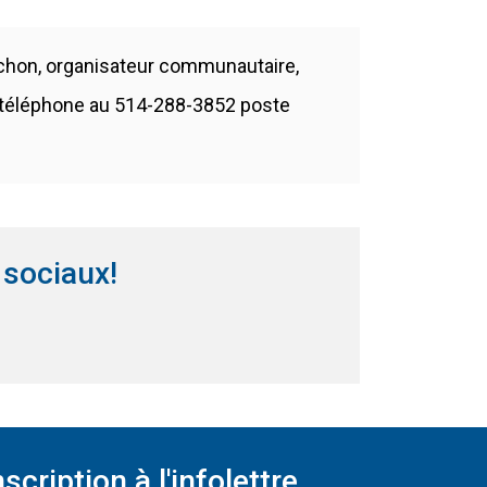
Vachon, organisateur communautaire,
n s'ouvrira dans une nouvelle fenêtre)
 téléphone au 514-288-3852 poste
 sociaux!
nêtre)
ns une nouvelle fenêtre)
nscription à l'infolettre