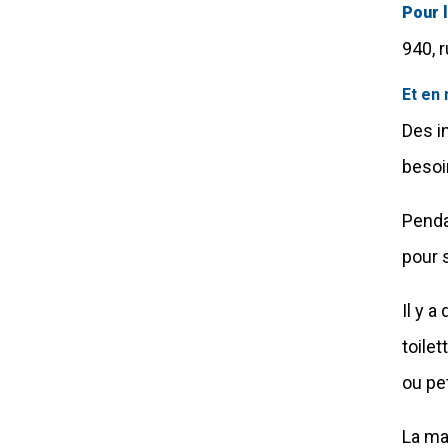
Pour l
940, 
Et en 
Des i
besoi
Penda
pour s
Il y 
toile
ou pet
La ma