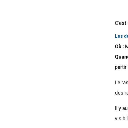
C’est 
Les dé
Où :
M
Quan
parti
Le ra
des r
Il y 
visib