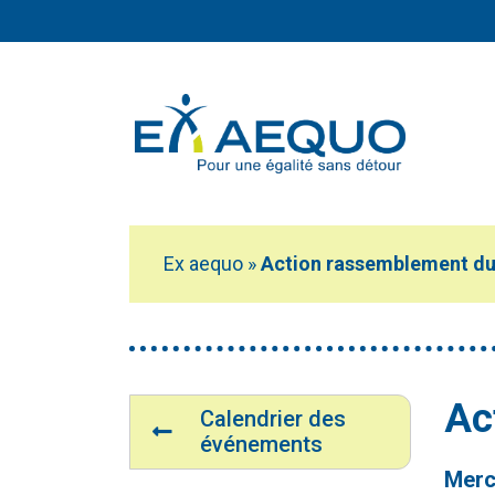
Aller au contenu principal
Ex aequo
»
Action rassemblement d
Vous êtes ici :
Navigation
Ac
Calendrier des
événements
Merc