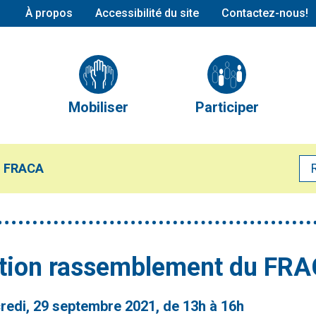
À propos
Accessibilité du site
Contactez-nous!
Conseil d’administration
L’équipe
Partenaires et alliés
Mobiliser
Participer
Publications
Mobilisation en cours
Nos comités
Mobilisations réalisées
Calendrier des évé
u FRACA
Devenir membre
tion rassemblement du FR
redi, 29 septembre 2021, de 13h à 16h